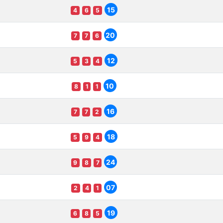
15
4
6
5
20
7
7
6
12
5
3
4
10
8
1
1
16
7
7
2
18
5
9
4
24
9
8
7
07
2
4
1
19
6
8
5