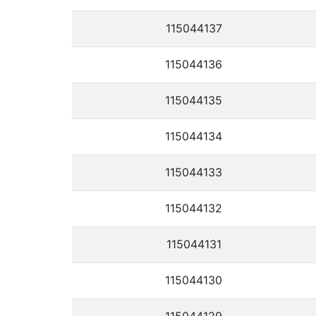
115044137
115044136
115044135
115044134
115044133
115044132
115044131
115044130