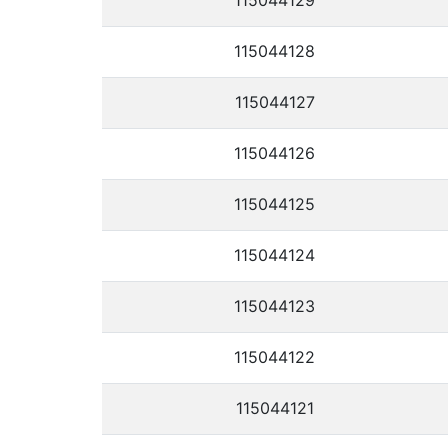
115044129
115044128
115044127
115044126
115044125
115044124
115044123
115044122
115044121