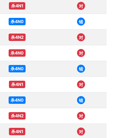
杀4N1
对
杀4N0
错
杀4N2
对
杀4N0
对
杀4N0
错
杀4N1
对
杀4N0
错
杀4N2
对
杀4N1
对