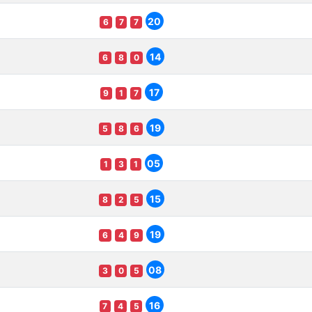
20
6
7
7
14
6
8
0
17
9
1
7
19
5
8
6
05
1
3
1
15
8
2
5
19
6
4
9
08
3
0
5
16
7
4
5