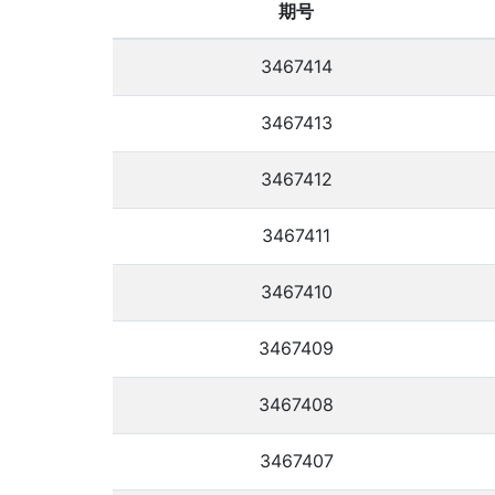
期号
3467414
3467413
3467412
3467411
3467410
3467409
3467408
3467407