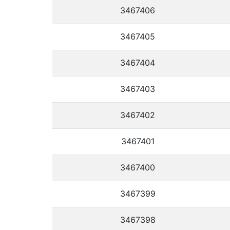
3467406
3467405
3467404
3467403
3467402
3467401
3467400
3467399
3467398