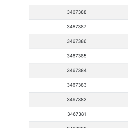
3467388
3467387
3467386
3467385
3467384
3467383
3467382
3467381