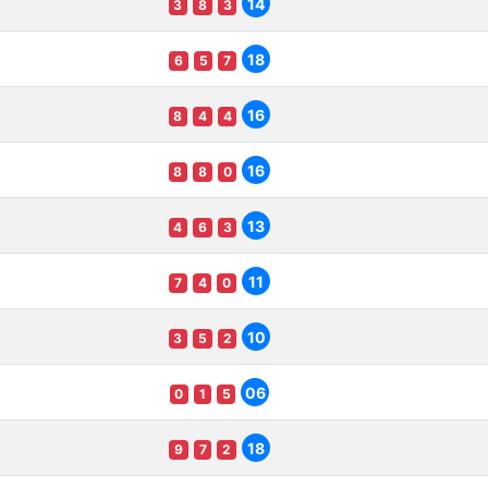
14
3
8
3
18
6
5
7
16
8
4
4
16
8
8
0
13
4
6
3
11
7
4
0
10
3
5
2
06
0
1
5
18
9
7
2