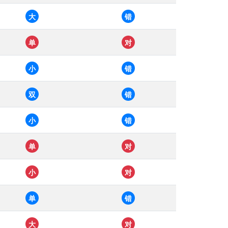
大
错
单
对
小
错
双
错
小
错
单
对
小
对
单
错
大
对