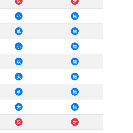
双
对
小
错
单
错
小
错
双
错
大
错
单
错
大
错
双
对