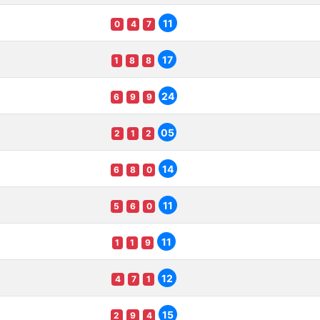
11
0
4
7
17
1
8
8
24
6
9
9
05
2
1
2
14
6
8
0
11
5
6
0
11
1
1
9
12
4
7
1
15
2
9
4