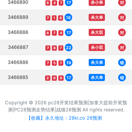
3466890
杀小单
17
对
6
4
7
3466889
杀大单
16
对
7
1
8
3466888
杀大双
17
对
6
7
4
3466887
杀小双
22
对
7
8
7
3466886
杀大单
19
错
7
5
7
3466885
杀大单
17
错
2
6
9
Copyright © 2026 pc28开奖结果预测|加拿大提前开奖预
测|PC28预测走势结果|战狼28预测 All rights reserved.
【收藏】永久地址：28kl.co 28预测