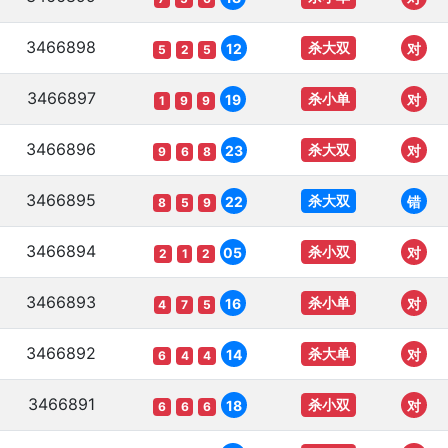
3466898
杀大双
12
对
5
2
5
3466897
杀小单
19
对
1
9
9
3466896
杀大双
23
对
9
6
8
3466895
杀大双
22
错
8
5
9
3466894
杀小双
05
对
2
1
2
3466893
杀小单
16
对
4
7
5
3466892
杀大单
14
对
6
4
4
3466891
杀小双
18
对
6
6
6