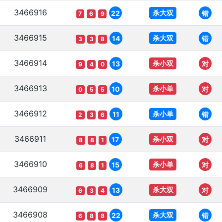
3466916
杀大双
22
错
7
6
9
3466915
杀大双
14
错
3
3
8
3466914
杀小双
13
对
9
4
0
3466913
杀小单
10
对
0
5
5
3466912
杀小单
11
错
2
3
6
3466911
杀小双
17
对
8
8
1
3466910
杀小单
15
对
6
8
1
3466909
杀大双
13
对
6
3
4
3466908
杀大双
22
错
6
8
8