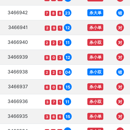
3466942
杀大单
23
错
7
8
8
3466941
杀小单
12
对
2
9
1
3466940
杀小双
11
对
2
2
7
3466939
杀小单
12
对
9
0
3
3466938
杀小双
04
错
2
2
0
3466937
杀小单
15
对
6
0
9
3466936
杀小双
11
对
3
7
1
3466935
杀小单
15
对
3
6
6