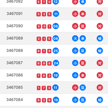
3467092
12
小
单
对
5
7
0
3467091
11
小
单
对
3
3
5
3467090
06
小
双
对
5
0
1
3467089
08
大
单
错
2
1
5
3467088
25
小
双
错
9
7
9
3467087
24
小
双
对
8
8
8
3467086
19
小
单
对
7
9
3
3467085
11
小
双
对
1
7
3
3467084
19
小
双
错
9
2
8