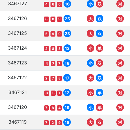
3467127
16
小
双
对
4
6
6
3467126
25
大
双
对
8
8
9
3467125
23
大
双
对
5
9
9
3467124
13
小
单
对
2
8
3
3467123
18
小
双
对
4
7
7
3467122
17
大
双
对
2
7
8
3467121
12
小
单
对
8
3
1
3467120
19
小
单
对
7
8
4
3467119
18
大
双
对
7
2
9