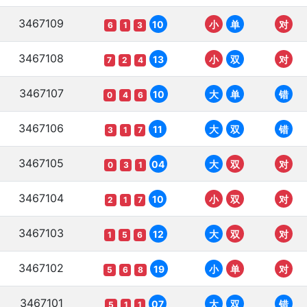
3467109
10
小
单
对
6
1
3
3467108
13
小
双
对
7
2
4
3467107
10
大
单
错
0
4
6
3467106
11
大
双
错
3
1
7
3467105
04
大
双
对
0
3
1
3467104
10
小
双
对
2
1
7
3467103
12
大
双
对
1
5
6
3467102
19
小
单
对
5
6
8
3467101
07
大
双
错
5
1
1