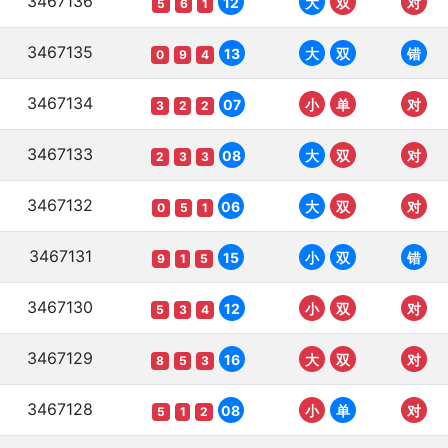
3467136
12
大
双
对
5
6
1
3467135
13
大
双
错
0
9
4
3467134
07
小
单
对
3
2
2
3467133
08
大
双
对
2
3
3
3467132
06
大
双
对
0
5
1
3467131
15
小
双
错
9
1
5
3467130
12
小
双
对
5
3
4
3467129
16
大
双
对
8
5
3
3467128
08
小
单
对
5
1
2