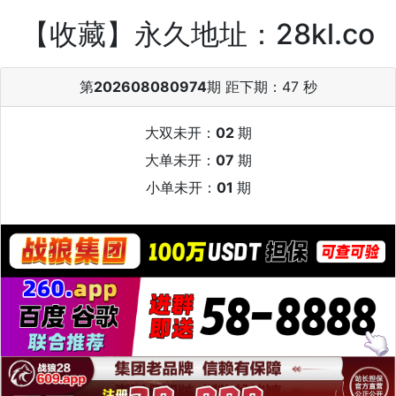
【收藏】永久地址：28kl.co
第
202608080974
期 距下期：
47 秒
大双未开：
02
期
大单未开：
07
期
小单未开：
01
期