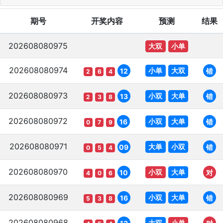
期号
开奖内容
预测
结果
202608080975
大双
小单
202608080974
小单
大双
12
错
2
6
4
202608080973
小双
大单
13
错
2
3
8
202608080972
小双
大单
16
错
0
7
9
202608080971
大单
小双
09
错
0
5
4
202608080970
小双
大单
10
对
4
0
6
202608080969
小双
大单
16
错
5
3
8
202608080968
大双
小单