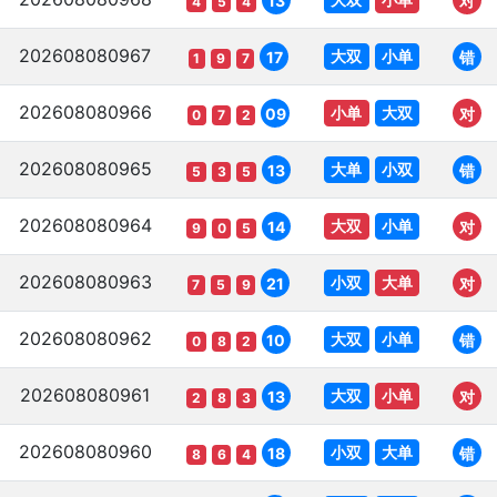
13
对
4
5
4
202608080967
大双
小单
17
错
1
9
7
202608080966
小单
大双
09
对
0
7
2
202608080965
大单
小双
13
错
5
3
5
202608080964
大双
小单
14
对
9
0
5
202608080963
小双
大单
21
对
7
5
9
202608080962
大双
小单
10
错
0
8
2
202608080961
大双
小单
13
对
2
8
3
202608080960
小双
大单
18
错
8
6
4