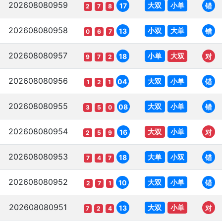
202608080959
大双
小单
17
错
2
7
8
202608080958
小双
大单
13
错
0
6
7
202608080957
小单
大双
18
对
9
7
2
202608080956
大双
小单
04
错
1
2
1
202608080955
大双
小单
08
错
3
5
0
202608080954
大双
小单
16
对
2
5
9
202608080953
大单
小双
18
错
7
4
7
202608080952
大双
小单
10
错
2
7
1
202608080951
大双
小单
13
对
7
2
4