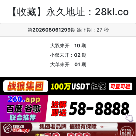
【收藏】永久地址：28kl.co
第
202608061299
期 距下期：
26 秒
大双未开：
10
期
小双未开：
02
期
大单未开：
01
期