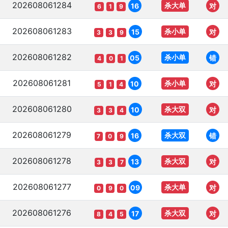
202608061284
杀大单
16
对
6
1
9
202608061283
杀小单
15
对
3
3
9
202608061282
杀小单
05
错
4
0
1
202608061281
杀小单
10
对
5
1
4
202608061280
杀大双
10
对
3
3
4
202608061279
杀大双
16
错
7
0
9
202608061278
杀大双
13
对
3
3
7
202608061277
杀大单
09
对
0
9
0
202608061276
杀大双
17
对
8
4
5