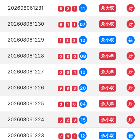
202608061231
杀大双
11
对
8
2
1
202608061230
杀小双
07
对
5
1
1
202608061229
杀小双
12
错
1
3
8
202608061228
杀小单
08
对
0
8
0
202608061227
杀大单
10
对
0
6
4
202608061226
杀小双
20
对
9
8
3
202608061225
杀大单
04
对
3
1
0
202608061224
杀小双
15
对
5
2
8
202608061223
杀小双
12
错
7
4
1