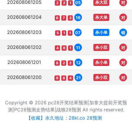
202608061205
杀大双
05
对
2
2
1
202608061204
杀大单
16
对
6
7
3
202608061203
杀小单
07
错
5
1
1
202608061202
杀小双
11
对
4
6
1
202608061201
杀小单
12
对
8
2
2
202608061200
杀小双
21
对
9
8
4
Copyright © 2026 pc28开奖结果预测|加拿大提前开奖预
测|PC28预测走势结果|战狼28预测 All rights reserved.
【收藏】永久地址：28kl.co 28预测